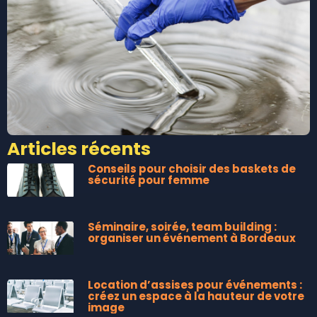
Articles récents
Conseils pour choisir des baskets de
sécurité pour femme
Séminaire, soirée, team building :
organiser un événement à Bordeaux
Location d’assises pour événements :
créez un espace à la hauteur de votre
image