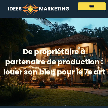
De propriétaire à
partenaire de production :
louer son bien pour le 7e art